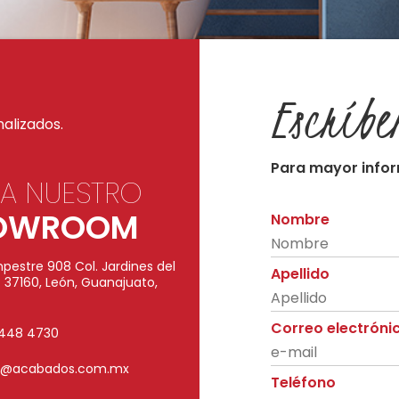
Escríbe
nalizados.
Para mayor infor
TA NUESTRO
OWROOM
Nombre
pestre 908 Col. Jardines del
Apellido
. 37160, León, Guanajuato,
Correo electróni
9448 4730
o@acabados.com.mx
Teléfono