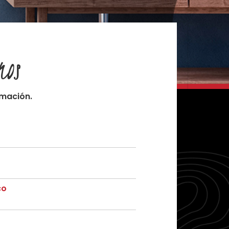
nos
mación.
co