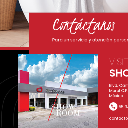
Contáctanos
Para un servicio y atención perso
VISI
SH
Blvd. Cam
Moral C.P
México
55 
contact