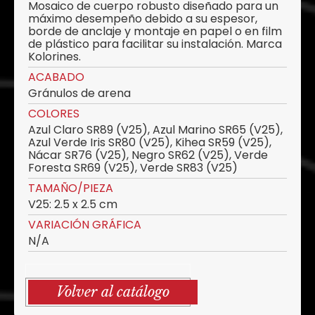
Mosaico de cuerpo robusto diseñado para un
máximo desempeño debido a su espesor,
borde de anclaje y montaje en papel o en film
de plástico para facilitar su instalación. Marca
Kolorines.
ACABADO
Gránulos de arena
COLORES
Azul Claro SR89 (V25), Azul Marino SR65 (V25),
Azul Verde Iris SR80 (V25), Kihea SR59 (V25),
Nácar SR76 (V25), Negro SR62 (V25), Verde
Foresta SR69 (V25), Verde SR83 (V25)
TAMAÑO/PIEZA
V25: 2.5 x 2.5 cm
VARIACIÓN GRÁFICA
N/A
Volver al catálogo