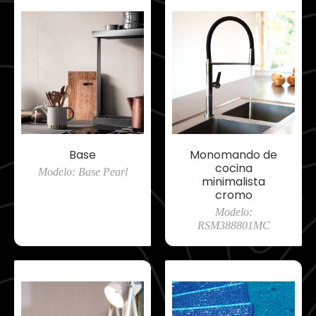
Base
Monomando de
cocina
Modelo: Base Pearl
minimalista
cromo
Modelo:
RSM388801MC