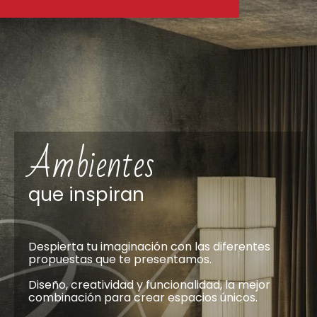
Ambientes
que inspiran
Despierta tu imaginación con las diferentes
propuestas que te presentamos.
Diseño, creatividad y funcionalidad, la mejor
combinación para crear espacios únicos.